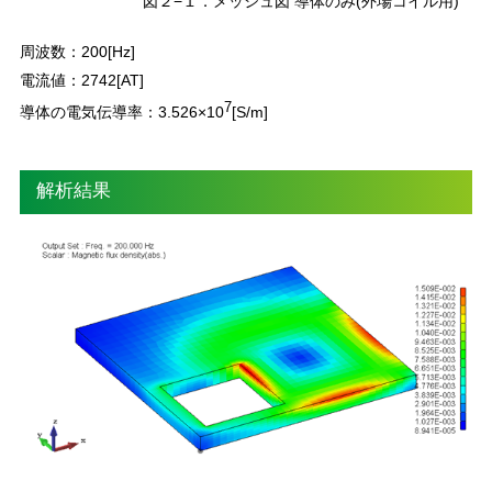
図２−１．メッシュ図 導体のみ(外場コイル用)
周波数：200[Hz]
電流値：2742[AT]
7
導体の電気伝導率：3.526×10
[S/m]
解析結果