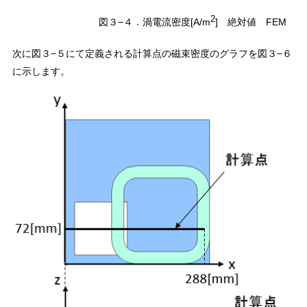
2
図３−４．渦電流密度[A/m
] 絶対値 FEM
次に図３−５にて定義される計算点の磁束密度のグラフを図３−６
に示します。