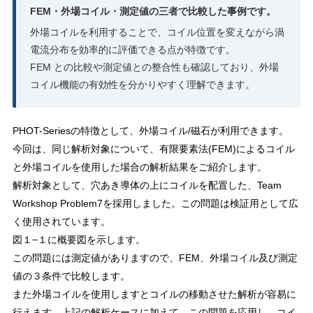
FEM・外場コイル・測定値の三者で比較した事例です。
外場コイルを利用することで、コイル位置を変えながら渦
電流分布を効率的に評価できる点が特徴です。
FEM との比較や測定値との整合性も確認しており、外場
コイル機能の有効性を分かりやすく理解できます。
PHOT-Seriesの特徴として、外場コイル/磁石が利用できます。
今回は、同じ解析対象について、有限要素法(FEM)によるコイル
と外場コイルを使用した場合の解析結果をご紹介します。
解析対象として、穴あき導体の上にコイルを配置した、Team
Workshop Problem7を採用しました。この問題は検証用として広
く使用されています。
図１−１に概要図を示します。
この問題には測定値がありますので、FEM、外場コイル及び測定
値の３条件で比較します。
また外場コイルを使用しますとコイルの移動させた解析が容易に
行えます。上記の解析ケースに加えて、この問題を応用し、コイ